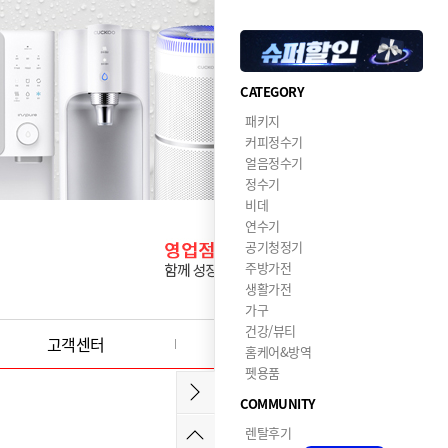
CATEGORY
패키지
커피정수기
얼음정수기
정수기
비데
연수기
공기청정기
주방가전
생활가전
가구
건강/뷰티
고객센터
이달의혜택
홈케어&방역
펫용품
COMMUNITY
렌탈후기