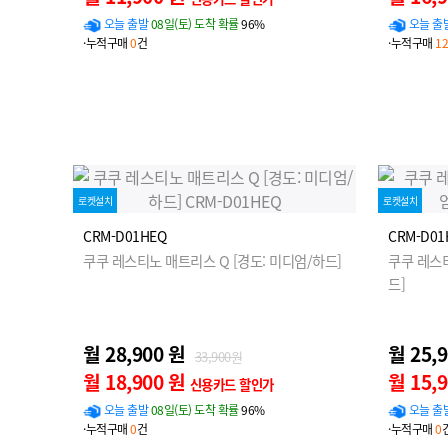
오늘 출발
08일(토) 도착 확률
96%
오늘 출
·누적구매
0
건
·누적구매
12
로켓설치
로켓설치
CRM-D01HEQ
CRM-D01
쿠쿠 레스티노 매트리스 Q [경도: 미디엄/하드]
쿠쿠 레스티
드]
월 28,900 원
월 25,
33,900원
월 18,900 원
월 15,
신용카드 할인가
오늘 출발
08일(토) 도착 확률
96%
오늘 출
·누적구매
0
건
·누적구매
0