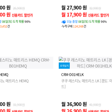
900 원
월 27,900 원
26,900원
32,900원
900 원
월 17,900 원
신용카드 할인가
신용카드 할인가
발
08일(토) 도착 확률
96%
오늘 출발
08일(토) 도착 확률
96%
3,452
건
·누적구매
124,568
건
로켓설치
HEMQ
CRM-D01HELK
티노 매트리스 HEMQ
쿠쿠 레스티노 매트리스 LK [경도: 
드]
900 원
월 36,900 원
31,900원
41,900원
900 원
월 26,900 원
신용카드 할인가
신용카드 할인가