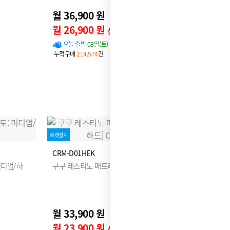
월 36,900 원
41,900원
월 26,900 원
신용카드 할인가
오늘 출발
08일(토) 도착 확률
95%
·누적구매
214,574
건
로켓설치
CRM-D01HEK
미디엄/하
쿠쿠 레스티노 매트리스 K [경도: 미디엄/하드]
월 33,900 원
38,900원
월 23,900 원
신용카드 할인가