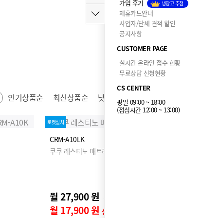
가입 후기
냉장고 추첨
제휴카드안내
사업자/단체 견적 할인
공지사항
CUSTOMER PAGE
실시간 온라인 접수 현황
무료상담 신청현황
CS CENTER
인기상품순
최신상품순
낮은가격순
높은가격순
평일 09:00 ~ 18:00
(점심시간 12:00 ~ 13:00)
로켓설치
CRM-A10LK
쿠쿠 레스티노 매트리스 LK
월 27,900 원
32,900원
월 17,900 원
신용카드 할인가