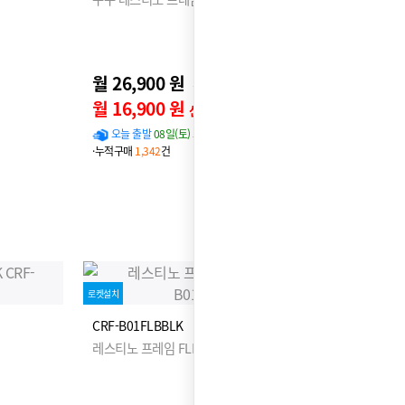
월 26,900 원
31,900원
월 16,900 원
신용카드 할인가
오늘 출발
08일(토) 도착 확률
96%
·누적구매
1,342
건
로켓설치
CRF-B01FLBBLK
레스티노 프레임 FLBBLK