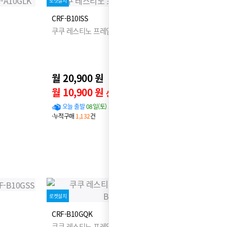
로켓설치
CRF-B10ISS
쿠쿠 레스티노 프레임 ISS
월 20,900 원
25,900원
월 10,900 원
신용카드 할인가
오늘 출발
08일(토) 도착 확률
96%
·누적구매
1,132
건
로켓설치
CRF-B10GQK
쿠쿠 레스티노 프레임 GQK