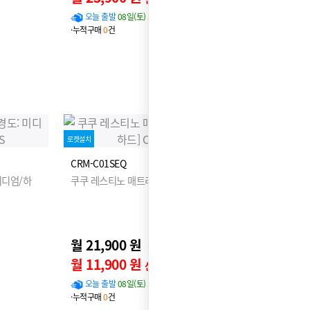
오늘 출발
08일(토) 도착 확률
95%
·누적구매
0
건
로켓설치
CRM-C01SEQ
미디엄/하
쿠쿠 레스티노 매트리스 Q [경도: 미디엄/하드]
월 21,900 원
26,900원
월 11,900 원
신용카드 할인가
오늘 출발
08일(토) 도착 확률
96%
·누적구매
0
건