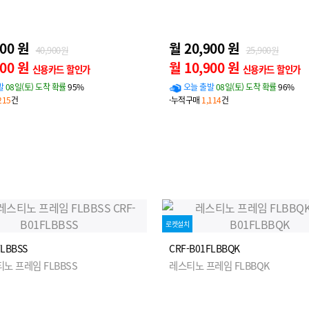
900 원
월 20,900 원
40,900원
25,900원
900 원
월 10,900 원
신용카드 할인가
신용카드 할인가
발
08일(토) 도착 확률
95%
오늘 출발
08일(토) 도착 확률
96%
215
건
·누적구매
1,114
건
로켓설치
FLBBSS
CRF-B01FLBBQK
노 프레임 FLBBSS
레스티노 프레임 FLBBQK