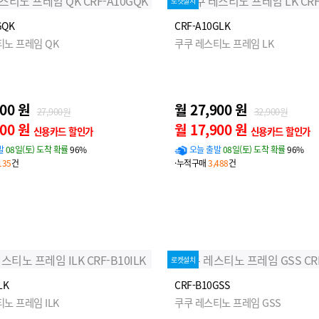
로켓설치
GQK
CRF-A10GLK
티노 프레임 QK
쿠쿠 레스티노 프레임 LK
900 원
월 27,900 원
27,900원
32,900원
900 원
월 17,900 원
신용카드 할인가
신용카드 할인가
발
08일(토) 도착 확률
96%
오늘 출발
08일(토) 도착 확률
96%
135
건
·누적구매
3,488
건
로켓설치
LK
CRF-B10GSS
노 프레임 ILK
쿠쿠 레스티노 프레임 GSS