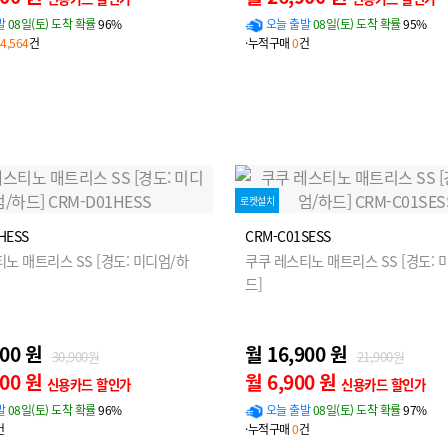
발
08일(토) 도착 확률
96%
오늘 출발
08일(토) 도착 확률
95%
4,564
건
·누적구매
0
건
로켓설치
HESS
CRM-C01SESS
노 매트리스 SS [경도: 미디엄/하
쿠쿠 레스티노 매트리스 SS [경도: 
드]
900 원
월 16,900 원
30,900원
21,900원
900 원
월 6,900 원
신용카드 할인가
신용카드 할인가
발
08일(토) 도착 확률
96%
오늘 출발
08일(토) 도착 확률
97%
건
·누적구매
0
건