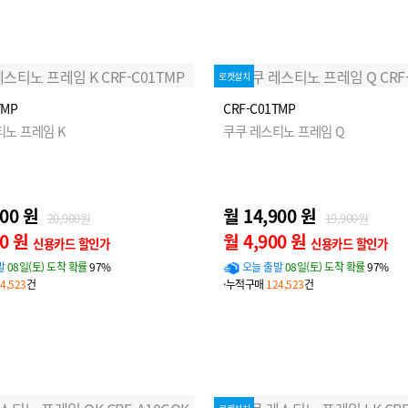
로켓설치
TMP
CRF-C01TMP
티노 프레임 K
쿠쿠 레스티노 프레임 Q
900 원
월 14,900 원
20,900원
19,900원
00 원
월 4,900 원
신용카드 할인가
신용카드 할인가
발
08일(토) 도착 확률
97%
오늘 출발
08일(토) 도착 확률
97%
4,523
건
·누적구매
124,523
건