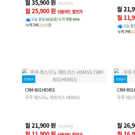
월 35,900 원
40,900원
월 21,
월 25,900 원
신용카드 할인가
월 11,
오늘 출발
08일(토) 도착 확률
95%
·누적구매
2,315
건
오늘 출
·누적구매
12
로켓설치
로켓설치
CRM-B01HEMSS
CRM-B01
쿠쿠 레스티노 매트리스 HEMSS
쿠쿠 레스
월 21,900 원
월 26,
26,900원
월 11,900 원
월 16,
신용카드 할인가