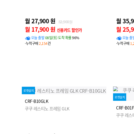
월 27,900 원
월 35,
32,900원
월 17,900 원
월 25,
신용카드 할인가
오늘 출발
08일(토) 도착 확률
96%
오늘 출
·누적구매
2,154
건
·누적구매
1,
로켓설치
로켓설치
CRF-B10GLK
CRF-B01
쿠쿠 레스티노 프레임 GLK
쿠쿠 레스티