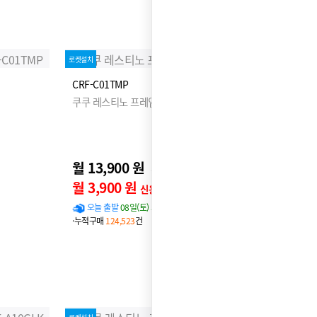
로켓설치
CRF-C01TMP
쿠쿠 레스티노 프레임 SS
월 13,900 원
18,900원
월 3,900 원
신용카드 할인가
오늘 출발
08일(토) 도착 확률
97%
·누적구매
124,523
건