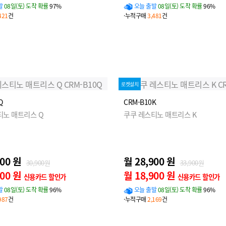
발
08일(토) 도착 확률
97%
오늘 출발
08일(토) 도착 확률
96%
421
건
·누적구매
3,481
건
로켓설치
Q
CRM-B10K
티노 매트리스 Q
쿠쿠 레스티노 매트리스 K
900 원
월 28,900 원
30,900원
33,900원
900 원
월 18,900 원
신용카드 할인가
신용카드 할인가
발
08일(토) 도착 확률
96%
오늘 출발
08일(토) 도착 확률
96%
987
건
·누적구매
2,169
건