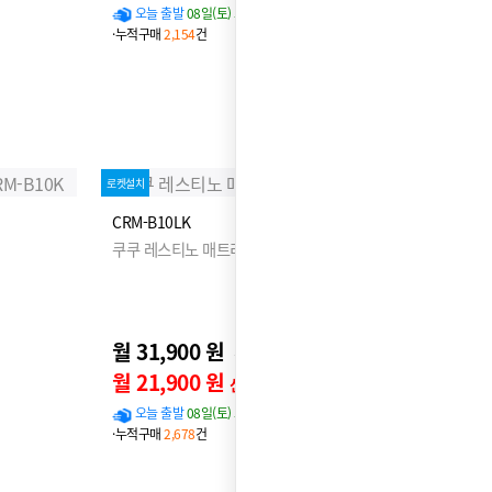
오늘 출발
08일(토) 도착 확률
96%
·누적구매
2,154
건
로켓설치
CRM-B10LK
쿠쿠 레스티노 매트리스 LK
월 31,900 원
36,900원
월 21,900 원
신용카드 할인가
오늘 출발
08일(토) 도착 확률
95%
·누적구매
2,678
건