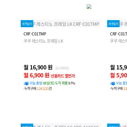
로켓설치
로켓설치
CRF-C01TMP
CRF-C01
쿠쿠 레스티노 프레임 LK
쿠쿠 레스
월 16,900 원
월 15,
21,900원
월 6,900 원
월 5,9
신용카드 할인가
오늘 출발
08일(토) 도착 확률
97%
오늘 출
·누적구매
124,523
건
·누적구매
12