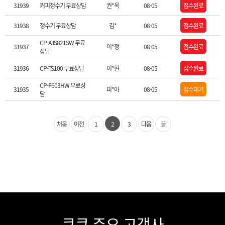
31939
커피정수기 무료상담
권*옥
08-05
접수완료
31938
정수기 무료상담
김*
08-05
접수완료
CP-AJS821SW 무료
31937
이*정
08-05
접수완료
상담
31936
CP-TS100 무료상담
이*현
08-05
접수완료
CP-F603HW 무료상
31935
피*아
08-05
접수대기
담
처음
이전
1
2
3
다음
끝
쿠쿠 주요 고객사