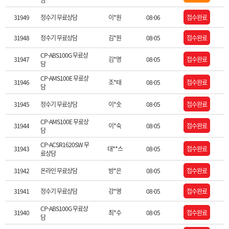
31949
정수기 무료상담
이*원
08-06
접수완료
31948
정수기 무료상담
김*원
08-05
접수완료
CP-ABS100G 무료상
31947
김*명
08-05
접수완료
담
CP-AMS100E 무료상
31946
조*태
08-05
접수완료
담
31945
정수기 무료상담
이*숫
08-05
접수완료
CP-AMS100E 무료상
31944
이*숙
08-05
접수완료
담
CP-ACSR1620SW 무
31943
대**스
08-05
접수완료
료상담
31942
온라인 무료상담
방*은
08-05
접수완료
31941
정수기 무료상담
강*영
08-05
접수완료
CP-ABS100G 무료상
31940
최*수
08-05
접수완료
담