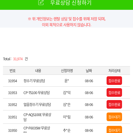
무료상담 신청하기
※ 위 개인정보는 렌탈 상담 및 접수를 위해 저장 되며,
이외 목적으로 사용하지 않습니다.
Total :
31,974
건
번호
내용
신청자명
날짜
처리상태
31954
정수기 무료상담
윤*
08-06
접수완료
31953
CP-TS100 무료상담
김*덕
08-06
접수완료
31952
얼음정수기 무료상담
심*은
08-06
접수완료
CP-AQS100E 무료상
31951
이*림
08-06
접수대기
담
CP-F603SW 무료상
31950
추*순
08-06
접수대기
담