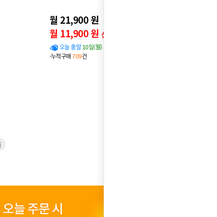
월 21,900 원
26,900원
월 11,900 원
신용카드 할인가
오늘 출발
10일(월) 도착 확률
96%
·누적구매
709
건
룸