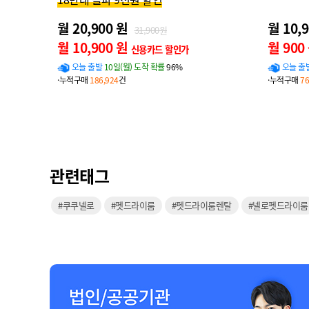
월 20,900 원
월 10,
31,900원
월 10,900 원
월 900
신용카드 할인가
오늘 출발
10일(월) 도착 확률
96%
오늘 출
·누적구매
186,924
건
·누적구매
76
관련태그
#쿠쿠넬로
#펫드라이룸
#펫드라이룸렌탈
#넬로펫드라이룸