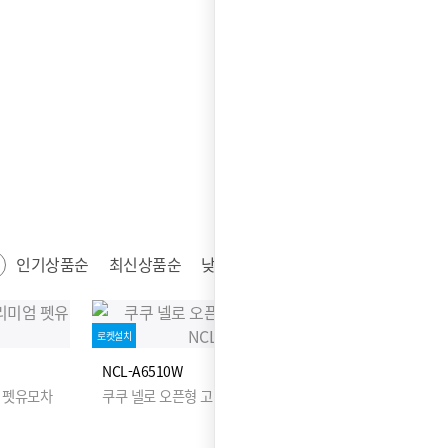
인기상품순
최신상품순
낮은가격순
높은가격순
로켓설치
NCL-A6510W
 펫유모차
쿠쿠 넬로 오픈형 고양이 자동 화장실