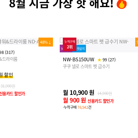
8월 지금 가장 핫 해요!
92%↓
누적구매
3위
MD추천
로켓설치
NSR-CA04AT
★
99 (27)
|
★
99 (22)
펫 급수기
쿠쿠 넬로 원터치폴딩 멀티 프리미엄 펫유
월 15,900 원
14,900원
20,900원
월 5,900 원
카드 할인가
신용카드 할인가
·누적구매
41,234
건