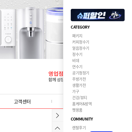
CATEGORY
패키지
커피정수기
얼음정수기
정수기
비데
연수기
공기청정기
주방가전
생활가전
가구
건강/뷰티
고객센터
이달의혜택
홈케어&방역
펫용품
COMMUNITY
렌탈후기