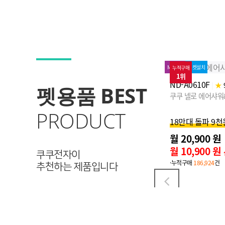
MD추천
로켓설치
누적구매
48%↓
누적구매
1위
2위
MD추천
로켓설치
ND-A0610F
|
★
98 (317)
펫용품 BEST
쿠쿠 넬로 에어샤워&드라이룸
NW-BS150UW
|
쿠쿠 넬로 스마트 
PRODUCT
18만대 돌파 9천원 할인
월 20,900 원
31,900원
월 10,900 원
월 10,900 원
신용카드 할인가
쿠쿠전자이
월 900 원
·누적구매
186,924
건
신용
추천하는 제품입니다
·누적구매
76,542
건