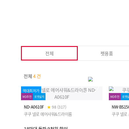
전체
펫용품
전체
4 건
역대최저가
MD추천
로켓설치
MD추천
로켓
ND-A0610F
|
★
98 (317)
NW-BS15
쿠쿠 넬로 에어샤워&드라이룸
쿠쿠 넬로
18만대 돌파 9천원 할인