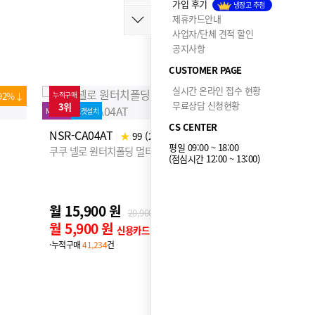
가입 후기
냉장고 추첨
제휴카드안내
사업자/단체 견적 할인
공지사항
CUSTOMER PAGE
실시간 온라인 접수 현황
MD추천
로켓설치
63%↓
누적구매
48%↓
누적구매
무료상담 신청현황
1위
2위
MD추천
로켓설
ND-A0610F
|
★
98 (317)
CS CENTER
쿠쿠 넬로 에어샤워&드라이룸
NW-BS1
평일 09:00 ~ 18:00
모차
쿠쿠 넬로 
(점심시간 12:00 ~ 13:00)
18만대 돌파 9천원 할인
월 20,900 원
31,900원
월 10,9
월 10,900 원
신용카드 할인가
월 900
·누적구매
186,924
건
·누적구매
76