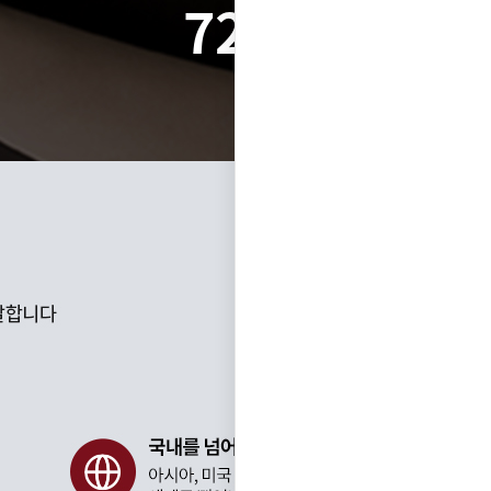
723
건