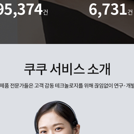
95,374
6,731
건
건