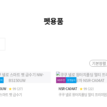
펫용품
기본정렬
설치
MD추천
로켓설치
0UW
|
★
99 (27)
NSR-CA04AT
|
★
99 (22)
 스마트 펫 급수기
쿠쿠 넬로 원터치폴딩 멀티 프리미엄