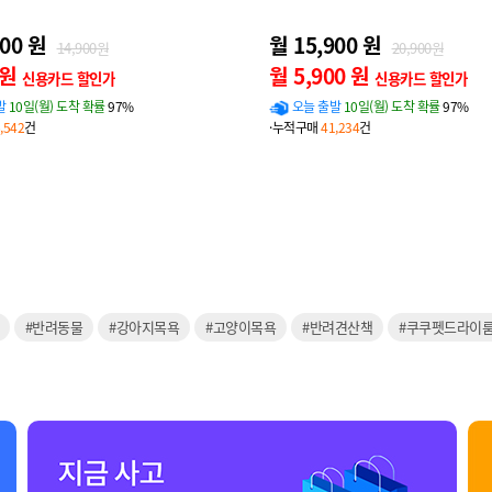
900 원
월 15,900 원
14,900원
20,900원
 원
월 5,900 원
신용카드 할인가
신용카드 할인가
발
10일(월) 도착 확률
97%
오늘 출발
10일(월) 도착 확률
97%
,542
건
·누적구매
41,234
건
#반려동물
#강아지목욕
#고양이목욕
#반려견산책
#쿠쿠펫드라이