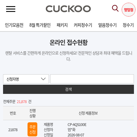
인기모음전
8월 특가할인
패키지
커피정수기
얼음정수기
정수기
온라인 접수현황
렌탈 서비스를 간편하게 온라인으로 신청하세요! 전문적인 상담과 최대 혜택을 드립니
다.
신청자명
검색
전체주문
21,878
건
진행
번호
신청 제품정보
상황
제품명
CP-AQS100E
주문
21878
신청자
엄*화
신청
신청일
2026-08-07